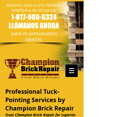
estamos solo a una llamada
telefónica de distancia
1-817-900-6324
LLÁMANOS AHORA
​
para un presupuesto
GRATIS
Professional Tuck-
Pointing Services by
Champion Brick Repair
Trust Champion Brick Repair for superior